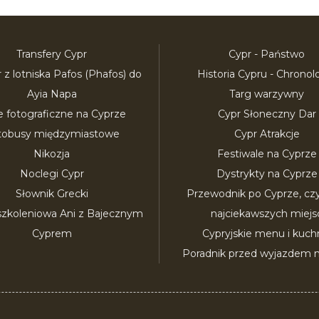
Transfery Cypr
Cypr - Państwo
r z lotniska Pafos (Phafos) do
Historia Cypru - Chronol
Ayia Napa
Targ warzywny
e fotograficzne na Cyprze
Cypr Słoneczny Dar
tobusy międzymiastowe
Cypr Atrakcje
Nikozja
Festiwale na Cyprze
Noclegi Cypr
Dystrykty na Cyprze
Słownik Grecki
Przewodnik po Cyprze, czyli
szkoleniowa Ani z Bajecznym
najciekawszych miejs
Cyprem
Cypryjskie menu i kuch
Poradnik przed wyjazdem n