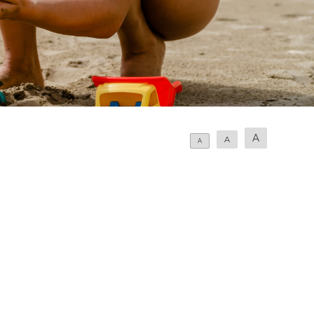
A
A
A