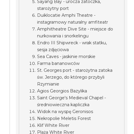
Sayang Bay - urocza zatoczka,
starożytny port
Duiklocatie Amphi Theatre -
instagramowy naturalny amfiteatr
Amphitheatre Dive Site - miejsce do
nurkowania i snorkelingu
Endro III Shipwreck - wrak statku,
sesja zdjęciowa
Sea Caves - jaskinie morskie
Farma bananowców
St. Georges port - starożytna zatoka
św. Jerzego, do którego przybyli
Rzymianie
Agios Georgios Bazylika
Saint George's Medieval Chapel -
średniowieczna kapliczka
Widok na wyspę Geronisos
Nekropolie Meletis Forest
Klif White River
Plaża White River