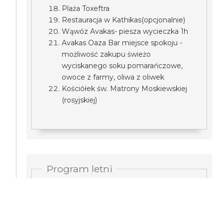
Plaża Toxeftra
Restauracja w Kathikas(opcjonalnie)
Wąwóz Avakas- piesza wycieczka 1h
Avakas Oaza Bar miejsce spokoju -
możliwość zakupu świeżo
wyciskanego soku pomarańczowe,
owoce z farmy, oliwa z oliwek
Kościółek św. Matrony Moskiewskiej
(rosyjskiej)
Program letni
plaża Potima Beach z widokowym
serduszkiem
zatoka i plaża Coral Bay