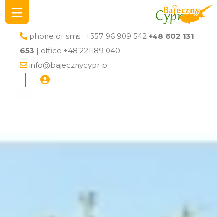
phone or sms : +357 96 909 542
+48 602 131
653
| office +48 221189 040
info@bajecznycypr.pl