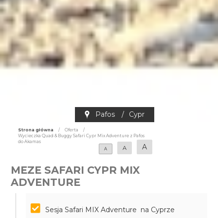
Pafos
/
Cypr
Strona główna
/
Oferta
/
Wycieczka Quad & Buggy Safari Cypr Mix Adventure z Pafos
do Akamas
A
A
A
MEZE SAFARI CYPR MIX
ADVENTURE
Sesja Safari MIX Adventure na Cyprze