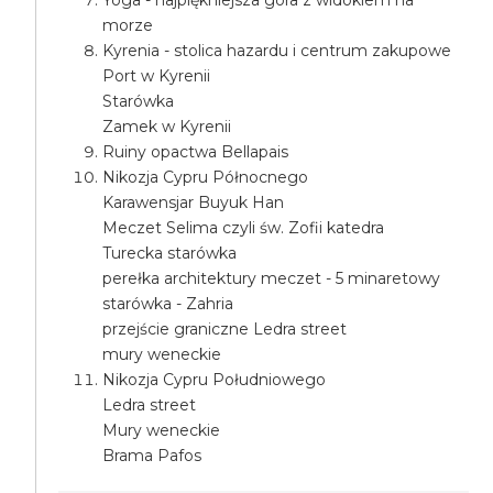
Yoga - najpiękniejsza góra z widokiem na
morze
Kyrenia - stolica hazardu i centrum zakupowe
Port w Kyrenii
Starówka
Zamek w Kyrenii
Ruiny opactwa Bellapais
Nikozja Cypru Północnego
Karawensjar Buyuk Han
Meczet Selima czyli św. Zofii katedra
Turecka starówka
perełka architektury meczet - 5 minaretowy
starówka - Zahria
przejście graniczne Ledra street
mury weneckie
Nikozja Cypru Południowego
Ledra street
Mury weneckie
Brama Pafos