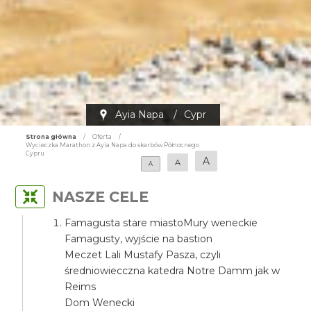
Ayia Napa
/
Cypr
Strona główna
/
Oferta
/
Wycieczka Marathon z Ayia Napa do skarbów Północnego
Cypru
A
A
A
NASZE CELE
Famagusta stare miastoMury weneckie
Famagusty, wyjście na bastion
Meczet Lali Mustafy Pasza, czyli
średniowiecczna katedra Notre Damm jak w
Reims
Dom Wenecki