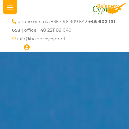
phone or sms : +357 96 909 542
+48 602 131
653
| office +48 221189 040
info@bajecznycypr.pl