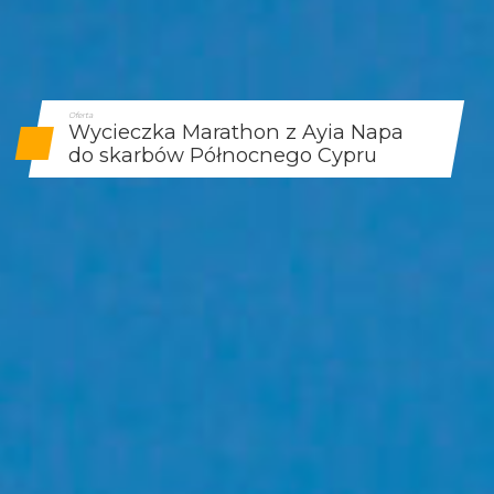
Oferta
Wycieczka Marathon z Ayia Napa
do skarbów Północnego Cypru