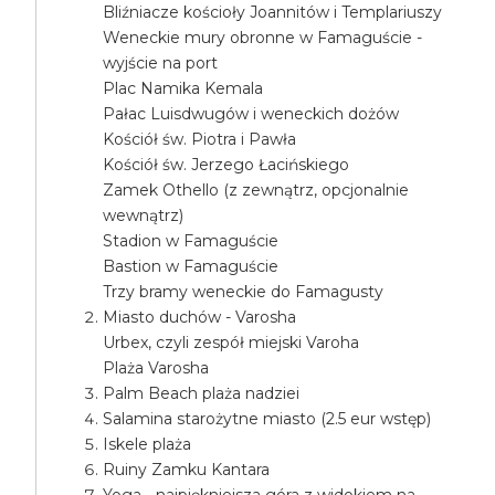
Bliźniacze kościoły Joannitów i Templariuszy
Weneckie mury obronne w Famaguście -
wyjście na port
Plac Namika Kemala
Pałac Luisdwugów i weneckich dożów
Kościół św. Piotra i Pawła
Kościół św. Jerzego Łacińskiego
Zamek Othello (z zewnątrz, opcjonalnie
wewnątrz)
Stadion w Famaguście
Bastion w Famaguście
Trzy bramy weneckie do Famagusty
Miasto duchów - Varosha
Urbex, czyli zespół miejski Varoha
Plaża Varosha
Palm Beach plaża nadziei
Salamina starożytne miasto (2.5 eur wstęp)
Iskele plaża
Ruiny Zamku Kantara