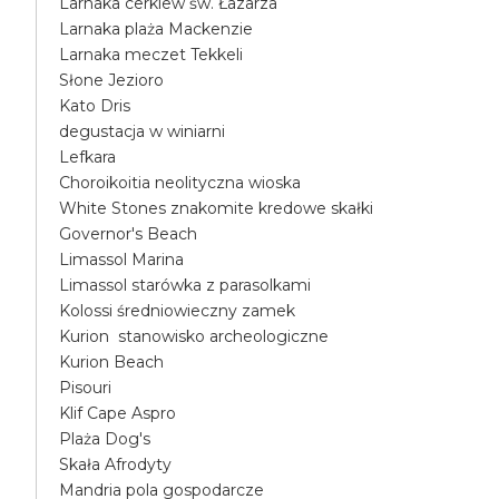
Larnaka cerkiew św. Łazarza
Larnaka plaża Mackenzie
Larnaka meczet Tekkeli
Słone Jezioro
Kato Dris
degustacja w winiarni
Lefkara
Choroikoitia neolityczna wioska
White Stones znakomite kredowe skałki
Governor's Beach
Limassol Marina
Limassol starówka z parasolkami
Kolossi średniowieczny zamek
Kurion stanowisko archeologiczne
Kurion Beach
Pisouri
Klif Cape Aspro
Plaża Dog's
Skała Afrodyty
Mandria pola gospodarcze