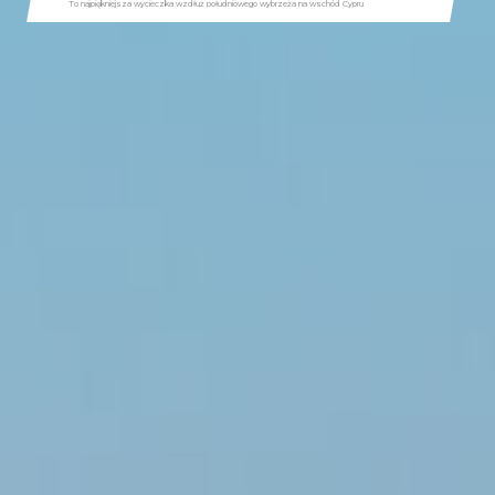
To najpiękniejsza wycieczka wzdłuż południowego wybrzeża na wschód Cypru