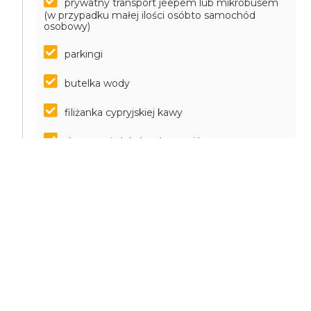
prywatny transport jeepem lub mikrobusem
(w przypadku małej ilości osóbto samochód
osobowy)
parkingi
butelka wody
filiżanka cypryjskiej kawy
degustacja lokalnych napojów
CELE OSIĄGNIĘTE
Wrażenia krajobrazowe, w szczególności klif Cape
Aspro, widoki plaż, krajobraz wybrzeża i góry Cypru
Zapoznanie się z historią Cypru i poznanie
archeologicznych artefaktów.
Zapoznanie się z miejscem produkcji Commandaria.
Zapoznanie się z górskimi stanowiskami wiejskimi