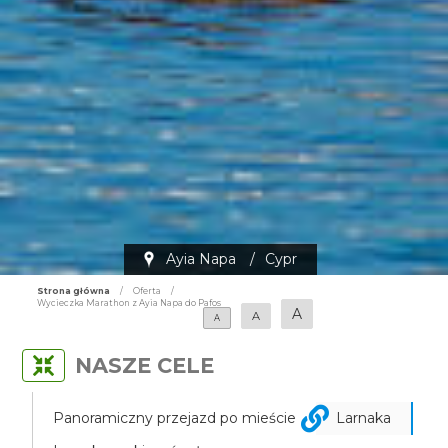
Ayia Napa
/
Cypr
Strona główna
/
Oferta
/
Wycieczka Marathon z Ayia Napa do Pafos
A
A
A
NASZE CELE
Panoramiczny przejazd po mieście
Larnaka