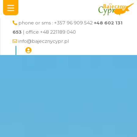
phone or sms : +357 96 909 542
+48 602 131
653
| office +48 221189 040
info@bajecznycypr.pl